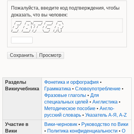
Пожалуйста, введите код подтверждения, чтобы
доказать, что вы человек:
   ____   ___  ______  _____   ___ 

  / __/  / _ )/_  __/ / ___/  / _ \

 / _/   / _  | / /   / /__   / , _/

/___/  /____/ /_/    \___/  /_/|_|
Разделы
Фонетика и орфография
•
Викиучебника
Грамматика
•
Словоупотребление
•
Фразовые глаголы
•
Для
специальных целей
•
Англистика
•
Методическое пособие
•
Англо-
русский словарь
•
Указатель А-Я, A-Z
Участие в
Вики-черновик
•
Руководство по Вики
Вики
•
Политика конфиденциальности
•
О