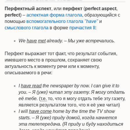
Перфектный аспект
, или
перфект
(
perfect aspect
,
perfect
) –
аспектная
форма
глагола
, образующийся с
помощью
вспомогательного глагола
"have"
и
смыслового глагола
в форме
причастия II
:
We
have
met
already. – Мы уже встречались.
Перфект выражает тот факт, что результат события,
имевшего место в прошлом, сохраняет свою
актуальность к моменту речи или к моменту,
описываемого в речи:
I
have read
the newspaper by now. I can give it to
you. – Я (уже) читал эту газету. Я могу отдать
её тебе.
(
т.е.
то, что я могу отдать тебе эту газету,
является результатом того, что я её уже читал)
I will
have come
home by the time the TV show
starts. – Я (уже) приду домой, когда начнется
эта телепередача. (Я приду и буду находиться