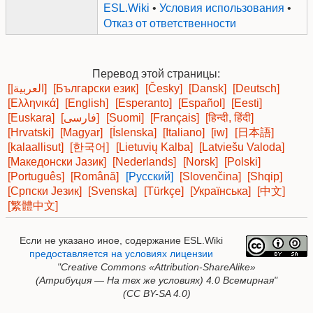
ESL.Wiki
•
Условия использования
•
Отказ от ответственности
Перевод этой страницы:
[|العربية]
[Български език]
[Česky]
[Dansk]
[Deutsch]
[Ελληνικά]
[English]
[Esperanto]
[Español]
[Eesti]
[Euskara]
[فارسی]
[Suomi]
[Français]
[हिन्दी, हिंदी]
[Hrvatski]
[Magyar]
[Íslenska]
[Italiano]
[iw]
[日本語]
[kalaallisut]
[한국어]
[Lietuvių Kalba]
[Latviešu Valoda]
[Македонски Јазик]
[Nederlands]
[Norsk]
[Polski]
[Português]
[Română]
[Русский]
[Slovenčina]
[Shqip]
[Српски Језик]
[Svenska]
[Türkçe]
[Українська]
[中文]
[繁體中文]
Если не указано иное, содержание ESL.Wiki
предоставляется на условиях лицензии
"Creative Commons
«Attribution-ShareAlike»
(Атрибуция — На тех же условиях) 4.0 Всемирная"
(CC BY-SA 4.0)