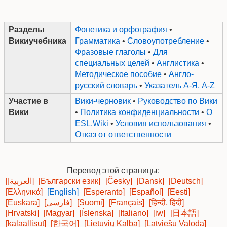
Разделы
Фонетика и орфография
•
Викиучебника
Грамматика
•
Словоупотребление
•
Фразовые глаголы
•
Для
специальных целей
•
Англистика
•
Методическое пособие
•
Англо-
русский словарь
•
Указатель А-Я, A-Z
Участие в
Вики-черновик
•
Руководство по Вики
Вики
•
Политика конфиденциальности
•
О
ESL.Wiki
•
Условия использования
•
Отказ от ответственности
Перевод этой страницы:
[|العربية]
[Български език]
[Česky]
[Dansk]
[Deutsch]
[Ελληνικά]
[English]
[Esperanto]
[Español]
[Eesti]
[Euskara]
[فارسی]
[Suomi]
[Français]
[हिन्दी, हिंदी]
[Hrvatski]
[Magyar]
[Íslenska]
[Italiano]
[iw]
[日本語]
[kalaallisut]
[한국어]
[Lietuvių Kalba]
[Latviešu Valoda]