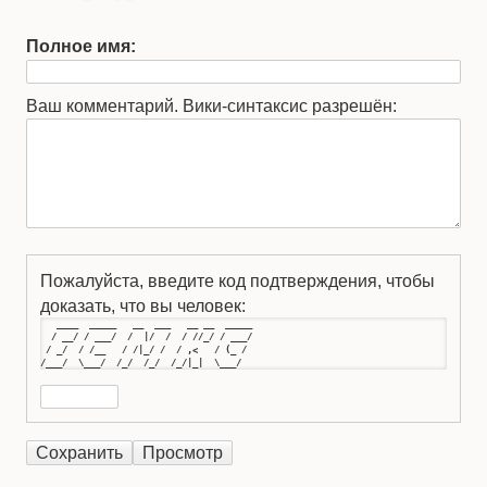
Полное имя:
Ваш комментарий. Вики-синтаксис разрешён:
Пожалуйста, введите код подтверждения, чтобы
доказать, что вы человек:
   ____  _____   __  ___   __ __  _____

  / __/ / ___/  /  |/  /  / //_/ / ___/

 / _/  / /__   / /|_/ /  / ,<   / (_ / 

/___/  \___/  /_/  /_/  /_/|_|  \___/