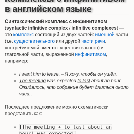
в английском языке
Синтаксический комплекс с инфинитивом
(
syntactic infinitive complex
/
infinitive complexes
) —
это
комплекс
состоящий из двух частей:
именной
части
(
т.е.
существительного
или другой
части речи
,
употребляемой вместо существительного) и
глагольной части, выраженной
инфинитивом
,
например:
I want
him to leave
. – Я хочу, чтобы он ушёл.
The meeting
was expected
to last
about an hour. –
Ожидалось, что собрание будет длиться около
часа.
.
Последнее предложение можно схематически
представить как:
[The meeting + to last about an
hour] was expected.