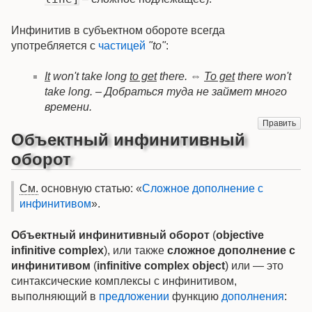
Инфинитив в субъектном обороте всегда
употребляется с
частицей
"to"
:
It
won't take long
to get
there. ⇔
To get
there won't
take long. – Добраться туда не займет много
времени.
Править
Объектный инфинитивный
оборот
См.
основную статью: «
Сложное дополнение с
инфинитивом
».
Объектный инфинитивный оборот
(
objective
infinitive complex
), или также
сложное дополнение с
инфинитивом
(
infinitive complex object
) или — это
синтаксические комплексы с инфинитивом,
выполняющий в
предложении
функцию
дополнения
: