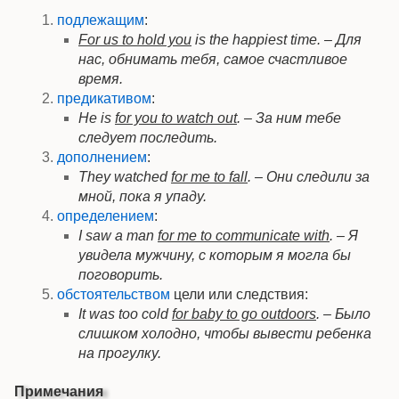
подлежащим
:
For us to hold you
is the happiest time. – Для
нас, обнимать тебя, самое счастливое
время.
предикативом
:
He is
for you to watch out
. – За ним тебе
следует последить.
дополнением
:
They watched
for me to fall
. – Они следили за
мной, пока я упаду.
определением
:
I saw a man
for me to communicate with
. – Я
увидела мужчину, с которым я могла бы
поговорить.
обстоятельством
цели или следствия:
It was too cold
for baby to go outdoors
. – Было
слишком холодно, чтобы вывести ребенка
на прогулку.
Примечания