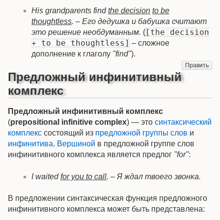
His grandparents find
the decision
to be
thoughtless
. – Его дедушка и бабушка считают
[the decision
это решение необдуманным.
(
+ to be thoughtless]
– сложное
дополнение к глаголу
"find"
).
Править
Предложный инфинитивный
комплекс
Предложный инфинитивный комплекс
(
prepositional infinitive complex
) — это
синтаксический
комплекс
состоящий из
предложной группы слов
и
инфинитива
.
Вершиной
в предложной группе слов
инфинитивного комплекса является предлог
"for"
:
І waited
for you to call
. – Я ждал твоего звонка.
В предложении синтаксическая функция предложного
инфинитивного комплекса может быть представлена: