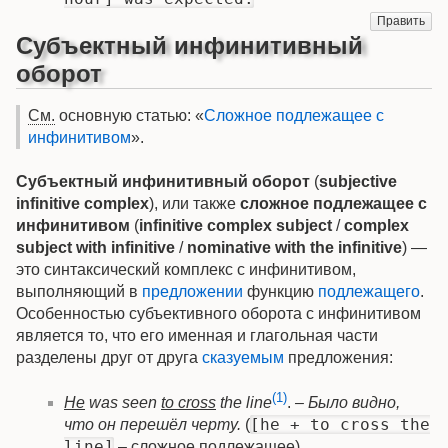
Править
Субъектный инфинитивный
оборот
См.
основную статью: «
Сложное подлежащее с
инфинитивом
».
Субъектный инфинитивный оборот
(
subjective
infinitive complex
), или также
сложное подлежащее с
инфинитивом
(
infinitive complex subject
/
complex
subject with infinitive
/
nominative with the infinitive
) —
это синтаксический комплекс с инфинитивом,
выполняющий в
предложении
функцию
подлежащего
.
Особенностью субъективного оборота с инфинитивом
является то, что его именная и глагольная части
разделены друг от друга
сказуемым
предложения:
(1)
He
was seen
to cross
the line
.
– Было видно,
[he + to cross the
что он перешёл черту.
(
line]
– сложное подлежащее).