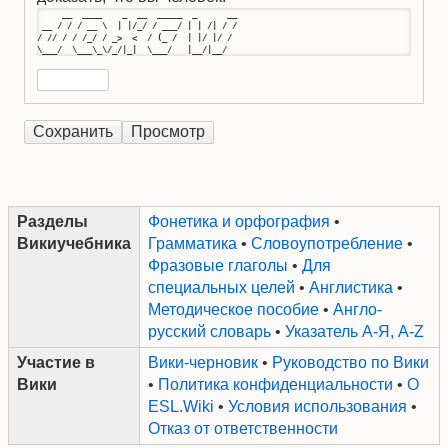
     __  ____    _  __  _____  _      __

 __ / / / __ \  | |/_/ / ___/ | | /| / /

/ // / / /_/ / _>  <  / (_ /  | |/ |/ / 

\___/  \___\_\/_/|_|  \___/   |__/|__/
Разделы
Фонетика и орфография
•
Викиучебника
Грамматика
•
Словоупотребление
•
Фразовые глаголы
•
Для
специальных целей
•
Англистика
•
Методическое пособие
•
Англо-
русский словарь
•
Указатель А-Я, A-Z
Участие в
Вики-черновик
•
Руководство по Вики
Вики
•
Политика конфиденциальности
•
О
ESL.Wiki
•
Условия использования
•
Отказ от ответственности