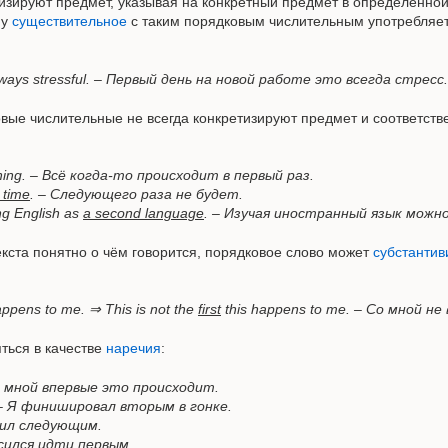
изируют предмет, указывая на конкретный предмет в определённо
му
существительное
с таким порядковым числительным употребляе
always stressful. – Первый день на новой работе это всегда стресс.
овые числительные не всегда конкретизируют предмет и соответств
thing. – Всё когда-то происходит в первый раз.
 time
. – Следующего раза не будет.
ng English as
a second language
. – Изучая иностранный язык можн
екста понятно о чём говорится, порядковое слово может
субстантив
 happens to me. ⇒ This is not the
first
this happens to me. – Со мной н
ться в качестве
наречия
:
 Со мной впервые это происходит.
ce. – Я финишировал вторым в гонке.
нчил следующим.
гласился идти первым.