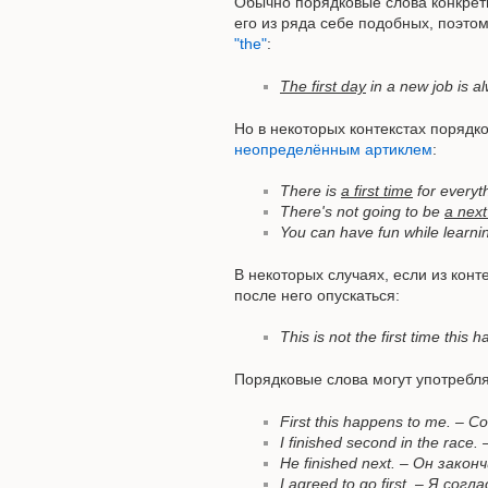
Обычно порядковые слова конкрет
его из ряда себе подобных, поэто
"the"
:
The first day
in a new job is 
Но в некоторых контекстах порядк
неопределённым артиклем
:
There is
a first time
for every
There's not going to be
a next
You can have fun while learni
В некоторых случаях, если из конт
после него опускаться:
This is not the first time this
Порядковые слова могут употребля
First this happens to me. –
I finished second in the ra
He finished next. – Он зако
I agreed to go first. – Я со