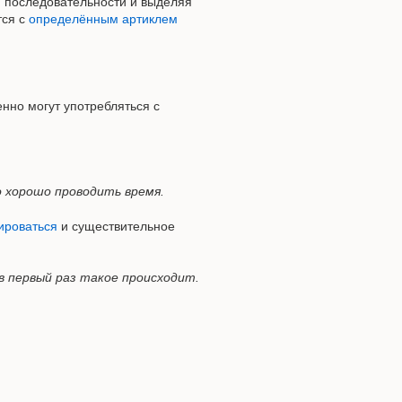
й последовательности и выделяя
тся с
определённым артиклем
енно могут употребляться с
о хорошо проводить время.
ироваться
и существительное
е в первый раз такое происходит.