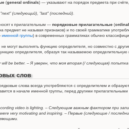
ые
(
general ordinals
) — указывают на порядок предмета при счёте
"next" (следующий), "last" (последний)
.
тносят к прилагательным —
порядковые прилагательные
(
ordinal
на предмет не называя признаков) и по своей грамматике употреб
е
именной группы
) в современных грамматиках обычно классифиц
 не могут выполнять функцию определителя, но совместно с друг
функцию определителя, образуя так называемою определительную г
y will be better. – Я уверен, что моя вторая (/ следующая) попытк
овых слов
рядковые слова всегда употребляются с определителем и образуют
тавится в начале именной группы, перед другими прилагательными
ecording video is lighting. – Следующим важным фактором при зап
were very motivating and inspiring. – Первые (следующие / последн
ляющими.