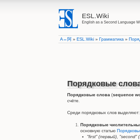
ESL.Wiki
English as a Second Language W
A↔阿
»
ESL.Wiki
»
Грамматика
»
Поря
Порядковые слов
Порядковые слова
(
sequence w
счёте.
Среди порядковых слов выделяют:
Порядковые числительны
основную статью
Порядковы
"first" (первый), "second"