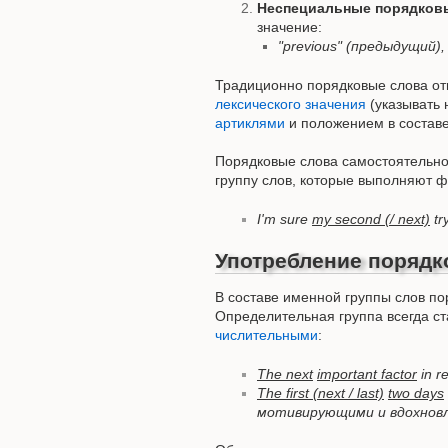
Неспециальные порядков
значение:
"previous" (предыдущий), 
Традиционно порядковые слова о
лексического значения
(указывать 
артиклями
и положением в состав
Порядковые слова самостоятельно
группу слов, которые выполняют 
I'm sure
my second (/ next)
tr
Употребление порядк
В составе именной группы слов по
Определительная группа всегда с
числительными
:
The next
important factor
in r
The first (next / last)
two days
мотивирующими и вдохнов