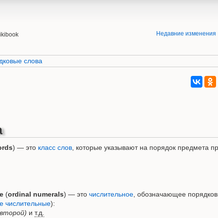
Недавние изменения
ikibook
дковые слова
а
ords
) — это
класс слов
, которые указывают на порядок предмета п
е
(
ordinal numerals
) — это
числительное
, обозначающее порядков
е числительные
):
 (второй)
и
т.д.