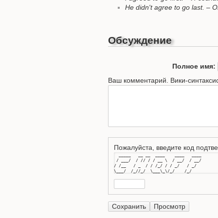
He didn't agree to go last. 
Обсуждение
Полное имя:
Ваш комментарий. Вики-синтакси
Пожалуйста, введите код подтве
  _____   __ __  ____    ____   ____

 / ___/  / // / / __ \  / __/  / __/

/ /__   / _  / / /_/ / / _/   / _/  

\___/  /_//_/  \___\_\/_/    /_/