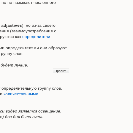
, но не называют численного
 adjactives
), но из-за своего
ления (взаимоупотребления с
ируются как
определители
.
ими определителями они образуют
руппу слов:
а будет лучше.
Править
 определительную группу слов.
 и
количественными
иси видео является освещение.
ие) два дня были очень