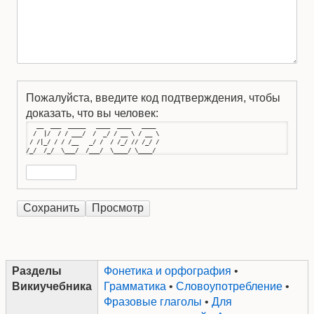
Пожалуйста, введите код подтверждения, чтобы
доказать, что вы человек:
   __  ___  _____   ____  ____   ____ 

  /  |/  / / ___/  /  _/ / __ \ / __ \

 / /|_/ / / /__   _/ /  / /_/ // /_/ /

/_/  /_/  \___/  /___/  \____/ \____/
Разделы
Фонетика и орфография
•
Викиучебника
Грамматика
•
Словоупотребление
•
Фразовые глаголы
•
Для