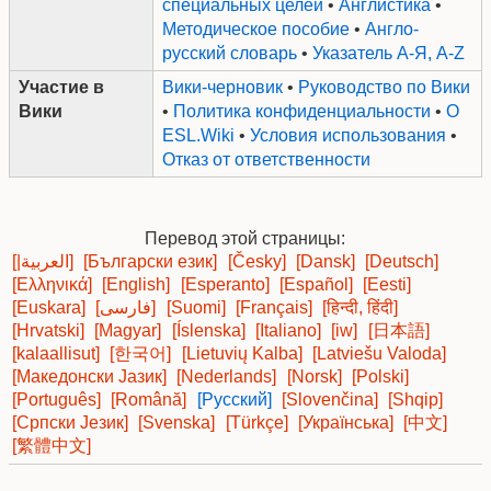
специальных целей
•
Англистика
•
Методическое пособие
•
Англо-
русский словарь
•
Указатель А-Я, A-Z
Участие в
Вики-черновик
•
Руководство по Вики
Вики
•
Политика конфиденциальности
•
О
ESL.Wiki
•
Условия использования
•
Отказ от ответственности
Перевод этой страницы:
[|العربية]
[Български език]
[Česky]
[Dansk]
[Deutsch]
[Ελληνικά]
[English]
[Esperanto]
[Español]
[Eesti]
[Euskara]
[فارسی]
[Suomi]
[Français]
[हिन्दी, हिंदी]
[Hrvatski]
[Magyar]
[Íslenska]
[Italiano]
[iw]
[日本語]
[kalaallisut]
[한국어]
[Lietuvių Kalba]
[Latviešu Valoda]
[Македонски Јазик]
[Nederlands]
[Norsk]
[Polski]
[Português]
[Română]
[Русский]
[Slovenčina]
[Shqip]
[Српски Језик]
[Svenska]
[Türkçe]
[Українська]
[中文]
[繁體中文]