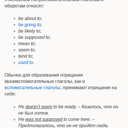
оборотам относят:
be about to
;
be going to
;
be likely to
;
be supposed to
;
mean to
;
seem to
;
tend to
;
used to
.
Обычно для образования отрицания
квазивспомогательные глаголы, как и
вспомогательные глаголы
, принимают отрицание на
себя:
He
doesn't seem
to be ready. – Казалось, что он
не был готов.
He
was not supposed
to come here. –
Предполагалось, что он не придёт сюда.