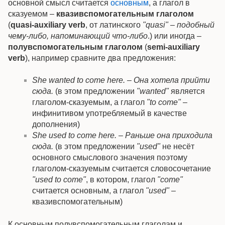
основной смысл считается
основным
, а глагол в
сказуемом –
квазивспомогательным глаголом
(
quasi-auxiliary verb
, от латинского
"quasi" – подобный
чему-либо, напоминающий что-либо
.) или иногда –
полувспомогательным глаголом
(
semi-auxiliary
verb
), например сравните два предложения:
She wanted to come here. – Она хотела прийти
сюда.
(в этом предложении
"wanted"
является
глаголом-сказуемым, а глагол
"to come"
–
инфинитивом употребляемый в качестве
дополнения)
She used to come here. – Раньше она приходила
сюда.
(в этом предложении
"used"
не несёт
основного смыслового значения поэтому
глаголом-сказуемым считается словосочетание
"used to come"
, в котором, глагол
"come"
считается основным, а глагол
"used"
–
квазивспомогательным)
К основным полувспомогательным глаголам и