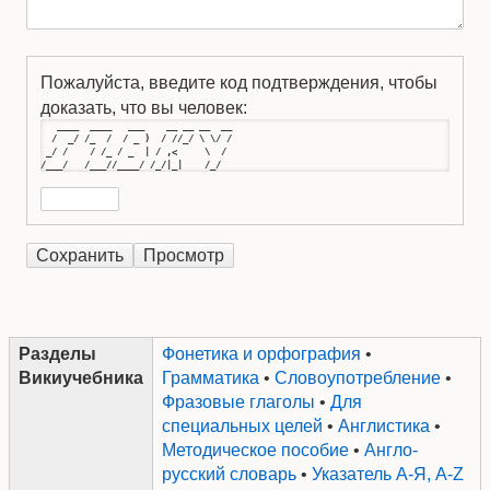
Пожалуйста, введите код подтверждения, чтобы
доказать, что вы человек:
   ____  ____   ___    __ __ __  __

  /  _/ /_  /  / _ )  / //_/ \ \/ /

 _/ /    / /_ / _  | / ,<     \  / 

/___/   /___//____/ /_/|_|    /_/
Разделы
Фонетика и орфография
•
Викиучебника
Грамматика
•
Словоупотребление
•
Фразовые глаголы
•
Для
специальных целей
•
Англистика
•
Методическое пособие
•
Англо-
русский словарь
•
Указатель А-Я, A-Z