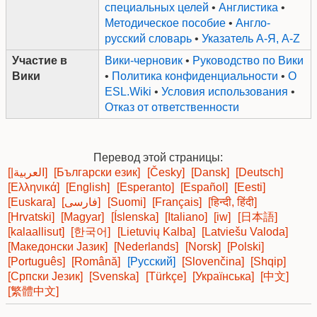
специальных целей
•
Англистика
•
Методическое пособие
•
Англо-
русский словарь
•
Указатель А-Я, A-Z
Участие в
Вики-черновик
•
Руководство по Вики
Вики
•
Политика конфиденциальности
•
О
ESL.Wiki
•
Условия использования
•
Отказ от ответственности
Перевод этой страницы:
[|العربية]
[Български език]
[Česky]
[Dansk]
[Deutsch]
[Ελληνικά]
[English]
[Esperanto]
[Español]
[Eesti]
[Euskara]
[فارسی]
[Suomi]
[Français]
[हिन्दी, हिंदी]
[Hrvatski]
[Magyar]
[Íslenska]
[Italiano]
[iw]
[日本語]
[kalaallisut]
[한국어]
[Lietuvių Kalba]
[Latviešu Valoda]
[Македонски Јазик]
[Nederlands]
[Norsk]
[Polski]
[Português]
[Română]
[Русский]
[Slovenčina]
[Shqip]
[Српски Језик]
[Svenska]
[Türkçe]
[Українська]
[中文]
[繁體中文]