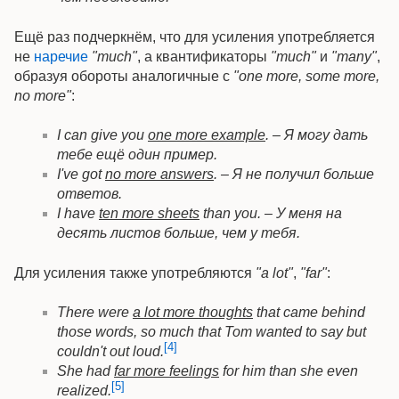
Ещё раз подчеркнём, что для усиления употребляется
не
наречие
"much"
, а квантификаторы
"much"
и
"many"
,
образуя обороты аналогичные с
"one more, some more,
no more"
:
I can give you
one more example
. – Я могу дать
тебе ещё один пример.
I've got
no more answers
. – Я не получил больше
ответов.
I have
ten more sheets
than you. – У меня на
десять листов больше, чем у тебя.
Для усиления также употребляются
"a lot"
,
"far"
:
There were
a lot more thoughts
that came behind
those words, so much that Tom wanted to say but
[4]
couldn't out loud.
She had
far more feelings
for him than she even
[5]
realized.