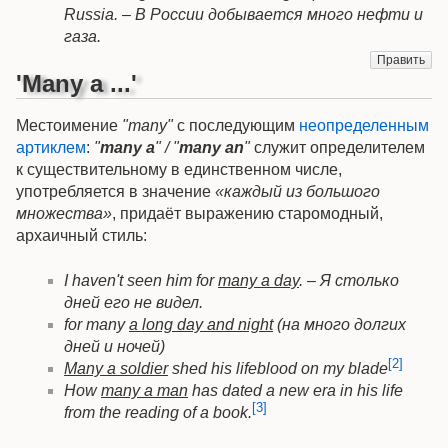
Russia. – В России добывается много нефти и
газа.
Править
'Many a ...'
Местоимение
"many"
с последующим
неопределенным
артиклем
:
"
many a
" / "
many an
"
служит определителем
к существительному в единственном числе,
употребляется в значение
«каждый из большого
множества»
, придаёт выражению старомодный,
архаичный стиль:
I haven't seen him for
many a day
. – Я столько
дней его не видел.
for many
a long day and night
(на много долгих
дней и ночей)
[2]
Many a soldier
shed his lifeblood on my blade
How
many a man
has dated a new era in his life
[3]
from the reading of a book.