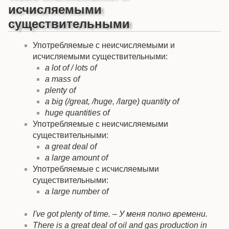
исчисляемыми
существительными
Употребляемые с неисчисляемыми и
исчисляемыми существительными:
a lot of / lots of
a mass of
plenty of
a big (/great, /huge, /large) quantity of
huge quantities of
Употребляемые с неисчисляемыми
существительными:
a great deal of
a large amount of
Употребляемые с исчисляемыми
существительными:
a large number of
I've got plenty of time. – У меня полно времени.
There is a great deal of oil and gas production in