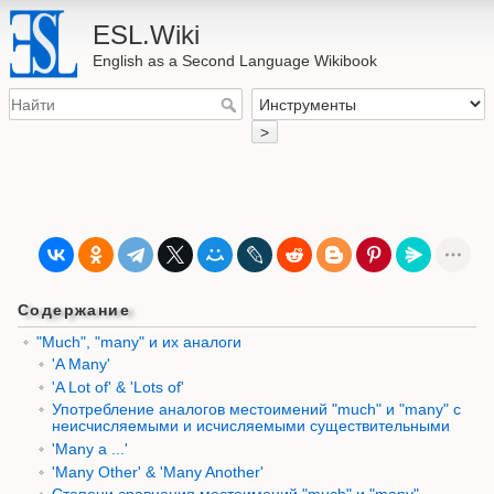
ESL.Wiki
English as a Second Language Wikibook
>
Содержание
"Much", "many" и их аналоги
'A Many'
'A Lot of' & 'Lots of'
Употребление аналогов местоимений "much" и "many" с
неисчисляемыми и исчисляемыми существительными
'Many a ...'
'Many Other' & 'Many Another'