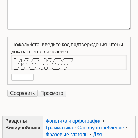
Пожалуйста, введите код подтверждения, чтобы
доказать, что вы человек:
  _      __   ____   _  __  ____  ______

 | | /| / /  /  _/  | |/_/ / __ \/_  __/

 | |/ |/ /  _/ /   _>  <  / /_/ / / /   

 |__/|__/  /___/  /_/|_|  \____/ /_/
Разделы
Фонетика и орфография
•
Викиучебника
Грамматика
•
Словоупотребление
•
Фразовые глаголы
•
Для