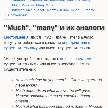
Степени сравнения местоимений "much" и "many"
'Much More' vs 'Many More'
Фигуральные аналоги местоимений "much" и "many"
Обсуждение
"Much", "many" и их аналоги
Местоимения
"
much
"
[mʌtʃ],
"
many
"
['menɪ]
(много)
могут употребляться в качестве
определителя
к
существительному
или вместо существительного.
"Much"
употребляется только с
неисчисляемыми
существительными или вместо неисчисляемых
существительных:
How much time do you need? – Сколько времени
тебе нужно?
Much depends on what answer he will give. –
Многое зависит от того, какой он даст
ответ.
Much of what has been planned is done. – Многое