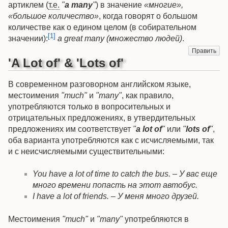
артиклем (
т.е.
"
a many
"
) в значение
«многие»,
«большое количество»
, когда говорят о большом
количестве как о едином целом (в собирательном
[1]
значении):
a great many (множество людей)
.
Править
'A Lot of' & 'Lots of'
В современном разговорном английском языке,
местоимения
"much"
и
"many"
, как правило,
употребляются только в вопросительных и
отрицательных предложениях, в утвердительных
предложениях им соответствует
"
a lot of
"
или
"
lots of
"
,
оба варианта употребляются как с исчисляемыми, так
и с неисчисляемыми существительными:
You have a lot of time to catch the bus. – У вас еще
много времени попасть на этот автобус.
I have a lot of friends. – У меня много друзей.
Местоимения
"much"
и
"many"
употребляются в