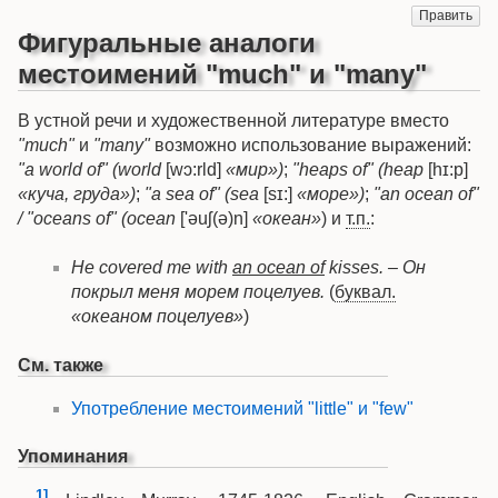
Править
Фигуральные аналоги
местоимений "much" и "many"
В устной речи и художественной литературе вместо
"much"
и
"many"
возможно использование выражений:
"a world of" (world
[wɔ:rld]
«мир»)
;
"heaps of" (heap
[hɪ:p]
«куча, груда»)
;
"a sea of" (sea
[sɪ:]
«море»)
;
"an ocean of"
/ "oceans of" (ocean
['əuʃ(ə)n]
«океан»
) и
т.п.
:
He covered me with
an ocean of
kisses. – Он
покрыл меня морем поцелуев.
(
буквал.
«океаном поцелуев»
)
См. также
Употребление местоимений "little" и "few"
Упоминания
1]