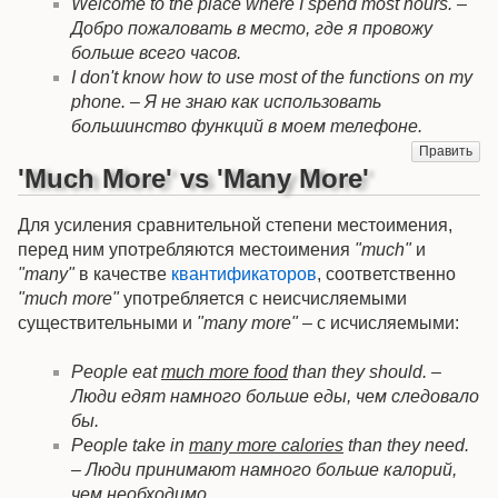
Welcome to the place where I spend most hours. –
Добро пожаловать в место, где я провожу
больше всего часов.
I don't know how to use most of the functions on my
phone. – Я не знаю как использовать
большинство функций в моем телефоне.
Править
'Much More' vs 'Many More'
Для усиления сравнительной степени местоимения,
перед ним употребляются местоимения
"much"
и
"many"
в качестве
квантификаторов
, соответственно
"much more"
употребляется с неисчисляемыми
существительными и
"many more"
– с исчисляемыми:
People eat
much more food
than they should. –
Люди едят намного больше еды, чем следовало
бы.
People take in
many more calories
than they need.
– Люди принимают намного больше калорий,
чем необходимо.