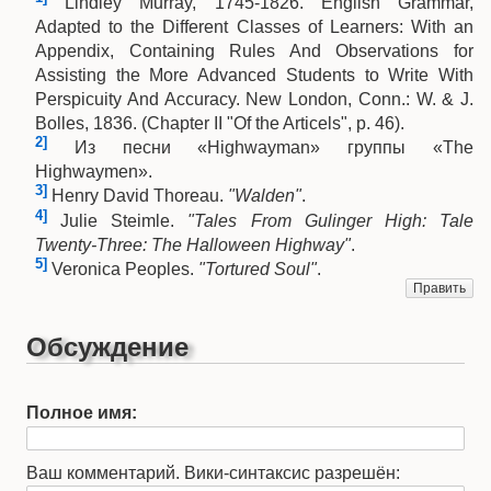
Lindley Murray, 1745-1826. English Grammar,
Adapted to the Different Classes of Learners: With an
Appendix, Containing Rules And Observations for
Assisting the More Advanced Students to Write With
Perspicuity And Accuracy. New London, Conn.: W. & J.
Bolles, 1836. (Chapter II "Of the Articels", p. 46).
2]
Из песни «Highwayman» группы «The
Highwaymen».
3]
Henry David Thoreau.
"Walden"
.
4]
Julie Steimle.
"Tales From Gulinger High: Tale
Twenty-Three: The Halloween Highway"
.
5]
Veronica Peoples.
"Tortured Soul"
.
Править
Обсуждение
Полное имя:
Ваш комментарий. Вики-синтаксис разрешён: