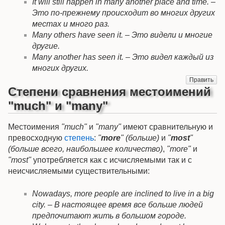
It will still happen in many another place and time. –
Это по-прежнему происходит во многих других
местах и много раз.
Many others have seen it. – Это видели и многие
другие.
Many another has seen it. – Это видел каждый из
многих других.
Править
Степени сравнения местоимений
"much" и "many"
Местоимения
"much"
и
"many"
имеют сравнительную и
превосходную
степень
:
"
more
" (больше)
и
"
most
"
(больше всего, наибольшее количество)
,
"more"
и
"most"
употребляется как с исчисляемыми так и с
неисчисляемыми существительными:
Nowadays, more people are inclined to live in a big
city. – В настоящее время все больше людей
предпочитают жить в большом городе.