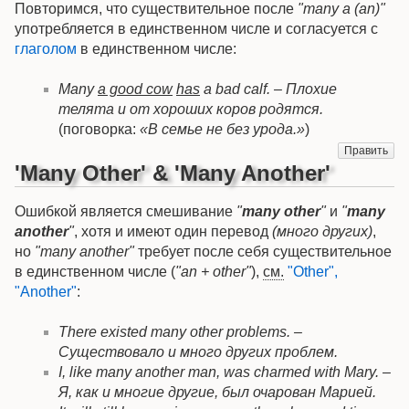
Повторимся, что существительное после
"many a (an)"
употребляется в единственном числе и согласуется с
глаголом
в единственном числе:
Many
a good cow
has
a bad calf. – Плохие
телята и от хороших коров родятся.
(поговорка:
«В семье не без урода.»
)
Править
'Many Other' & 'Many Another'
Ошибкой является смешивание
"
many other
"
и
"
many
another
"
, хотя и имеют один перевод
(много других)
,
но
"many another"
требует после себя существительное
в единственном числе (
"an + other"
),
см.
"Other",
"Another"
:
There existed many other problems. –
Существовало и много других проблем.
I, like many another man, was charmed with Mary. –
Я, как и многие другие, был очарован Марией.