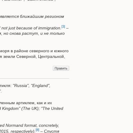
 является ближайшим регионом
[3]
not just because of immigration.
–
 но снова растут, и не только
 моря в районе северного и южного
ая земли Северной, Центральной,
Править
ртикля:
"Russia", "England",
"
.
ленным артиклем, как и их
ed Kingdom" (The UK); "The United
lled Normand format, concretely,
[8]
015, respectively).
–
Спустя