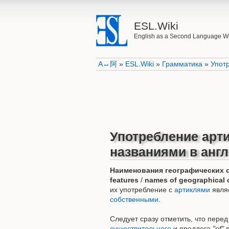
ESL.Wiki
English as a Second Language W
A↔阿
»
ESL.Wiki
»
Грамматика
»
Упот
Употребление арт
названиями в анг
Наименования географических 
features
/
names of geographical 
их употребление с
артиклями
явля
собственными
.
Следует сразу отметить, что пер
существительного
и предлога
"of"
в