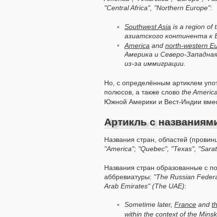
"Central Africa", "Northern Europe"
:
Southwest Asia
is a region of 
азиатского континента к 
America
and
north-western E
Америка и Северо-Западная
из-за иммиграции.
Но, с определённым артиклем упо
полюсов, а также слово
the Americ
Южной Америки и Вест-Индии вмес
Артикль с названиям
Названия стран, областей (провинц
"America"; "Quebec", "Texas", "Sarat
Названия стран образованные с 
аббревиатуры:
"The Russian Federa
Arab Emirates" (The UAE)
:
Sometime later,
France
and
t
within the context of the Mi