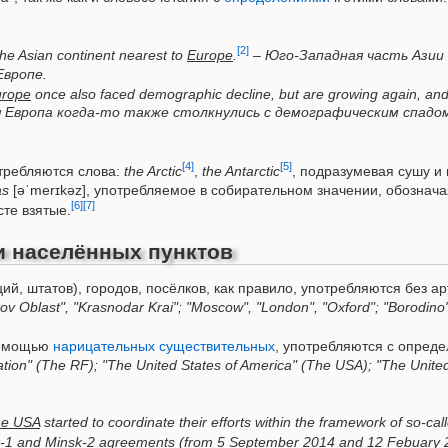
[2]
the Asian continent nearest to
Europe
.
–
Юго-Западная часть Азии
Европе.
urope
once also faced demographic decline, but are growing again, and 
 Европа когда-то также столкнулись с демографическим спадом,
[4]
[5]
требляются слова:
the Arctic
,
the Antarctic
, подразумевая сушу и
as
[əˈmerɪkəz], употребляемое в собирательном значении, обознач
[6]
[7]
те взятые.
и населённых пунктов
ий, штатов), городов, посёлков, как правило, употребляются без а
ov Oblast", "Krasnodar Krai"; "Moscow", "London", "Oxford"; "Borodino
помощью
нарицательных существительных
, употребляются с опреде
tion" (The RF); "The United States of America" (The USA); "The Unit
he USA
started to coordinate their efforts within the framework of so-ca
nsk-1 and Minsk-2 agreements (from 5 September 2014 and 12 Febuary 2