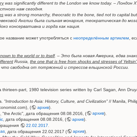
ry
was significantly different to the London we know today. – Лондо
стного нам сегодня.
es
was a strong monarchy, theocratic to the bone, tied not to capital bu
дневековой Англии была сильная монархия, теократическая до моз
боко консервативна и горда как нация.
ое название может употребляться с
неопределённым артиклем
, е
nown to the world or to itself
. – Это была новая Америка, едва знако
ifferent
Russia,
the one that is free from shocks and stresses of Yeltsin
, что свободна от потрясений и стрессов ельцинской России.
a thirteen-part, 1980 television series written by Carl Sagan, Ann Dr
ka.
"Introduction to Asia: History, Culture, and Civilization"
// Manila, Phil
onomist.com), (
архив
).
.
"the Arctic", дата обращения 08.08.2016, (
архив
).
ic
, дата обращения 08.08.2016, (
архив
).
обращения
22.02.2017
.
cas
, дата обращения 22.02.2017 (
архив
).