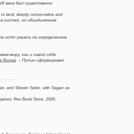
н XVII века был существенно
t to land, deeply conservative and
га костей, но объединённая
сли хотят указать на определенное
мая миру, как и самой себе.
's Russia
. – Путин сформировал
uyan, and Steven Soter, with Sagan as
ippines: Rex Book Store, 2005.