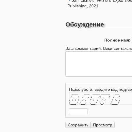
Jan Eichler.
"NATO’s Expansion 
Publishing, 2021.
Обсуждение
Полное имя:
Ваш комментарий. Вики-синтакси
Пожалуйста, введите код подтве
  ____    ____  _____ ______   ___ 

 / __ \  /  _/ / ___//_  __/  / _ \

/ /_/ / _/ /  / (_ /  / /    / // /

\____/ /___/  \___/  /_/    /____/