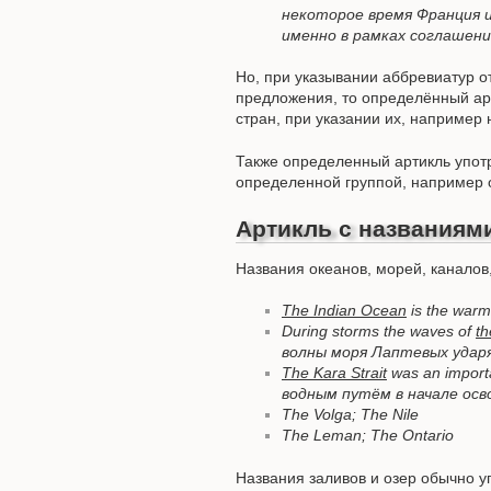
некоторое время Франция и
именно в рамках соглашений
Но, при указывании аббревиатур от
предложения, то определённый ар
стран, при указании их, например 
Также определенный артикль упот
определенной группой, например 
Артикль с названиям
Названия океанов, морей, каналов
The Indian Ocean
is the war
During storms the waves of
th
волны моря Лаптевых ударя
The Kara Strait
was an import
водным путём в начале осв
The Volga; The Nile
The Leman; The Ontario
Названия заливов и озер обычно 