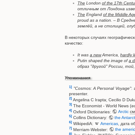
The
London
of the 17th Centu
отличным от Лондона изве
The
England
of the Middle Ag
proud as a nation. – В Сре
землёй, а не столицей, глу
В некоторых случаях географическ
качество:
It was
a new
America,
hardly k
Putin shaped the image of
a d
образ "другой" России, той
Упоминания
1]
"Cosmos: A Personal Voyage"
: 
presenter.
2]
Angelina C Irapta; Cecilio D Du
3]
The Economist - World News (ec
4]
Oxford Dictionaries:
Arctic
см
5]
Collins Dictionary:
the Antarct
6]
WikipediA:
Americas
, дата 
7]
Merriam-Webster:
the ameri
8]