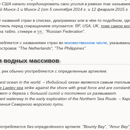
 США начали координировать свои усилия в рамках так называе
 Минск-1 и Минск-2 (от 5 сентября 2014 г. и 12 февраля 2015 г
 названий стран в списках, диаграммах или в чём-то подобном, гд
тикль перед сокращением опускается:
RF, USA, UK
,
тоже самое мо
на табло, стикере и
т.п.
:
"Russian Federation"
.
ребляется с названиями стран во
множественном числе
, указывающ
островов:
"The Netherlands", "The Philippines"
.
и водных массивов
, рек обычно употребляются с определенным артиклем:
mest ocean in the world. – Индийский океан является самым теплы
e Laptev sea
strike against the shore with great force and are consta
ют о берега с большой силой и постоянно их размывают.
ant waterway in the early exploration of the Northern Sea Route. –
оения Северного морского пути.
употребляются без определённого артикля:
"Bounty Bay", "Amur Bay",