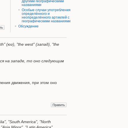
другими географическими
названиями
Особые случаи употребления
определённого и
неопределённого артиклей с
географическими названиями
Обсуждение
ть
th" (юг), "the west" (запад), "the
ся на западе, то оно следующим
ления движения, при этом оно
Править
alia", "South America", "North
:
"Asia Minor", "Latin America",