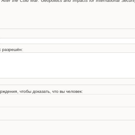
After the Cold War: Geopolitics and Impacts for International Securit
с разрешён:
рждения, чтобы доказать, что вы человек: