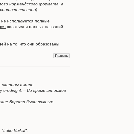
мого нормандского формата, а
. соответственно).
е не используется полные
жет
касаться и полных названий
ей на то, что они образованы
Править
м океаном в мире.
ntly eroding it. – Во время штормов
 Карские Ворота были важным
 "Lake Baikal"
.