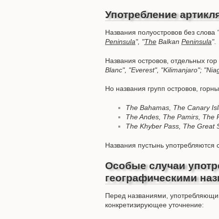
Употребление артикл
Названия полуостровов без слова
Peninsula
", "
The
Balkan
Peninsula
"
.
Названия островов, отдельных гор
Blanc", "Everest", "Kilimanjaro"; "Nia
Но названия групп островов, горн
The Bahamas, The Canary Islan
The Andes, The Pamirs, The 
The Khyber Pass, The Great S
Названия пустынь употребляются 
Особые случаи употр
географическими на
Перед названиями, употребляющим
конкретизирующее уточнение: