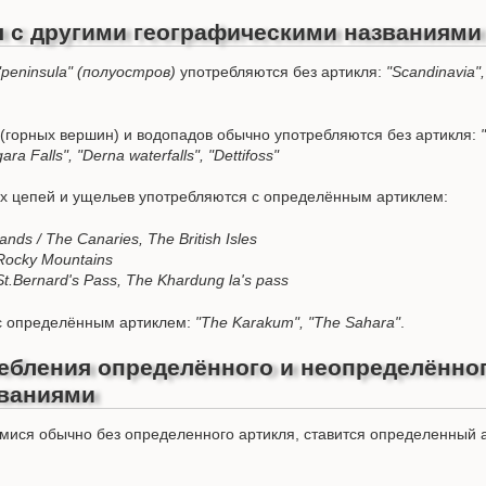
я с другими географическими названиями
"peninsula" (полуостров)
употребляются без артикля:
"Scandinavia"
 (горных вершин) и водопадов обычно употребляются без артикля:
gara Falls", "Derna waterfalls", "Dettifoss"
ых цепей и ущельев употребляются с определённым артиклем:
ds / The Canaries, The British Isles
Rocky Mountains
t.Bernard's Pass, The Khardung la's pass
с определённым артиклем:
"The Karakum", "The Sahara"
.
ебления определённого и неопределённог
званиями
ися обычно без определенного артикля, ставится определенный а