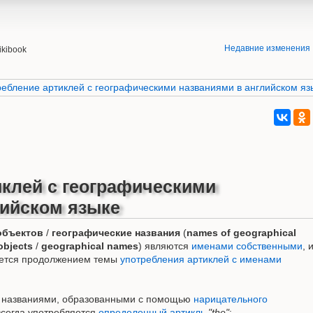
Недавние изменения
ikibook
ребление артиклей с географическими названиями в английском яз
иклей с географическими
лийском языке
объектов
/
географические названия
(
names of geographical
objects
/
geographical names
) являются
именами собственными
, 
ется продолжением темы
употребления артиклей с именами
ед названиями, образованными с помощью
нарицательного
сегда употребляется
определенный артикль
"the"
: