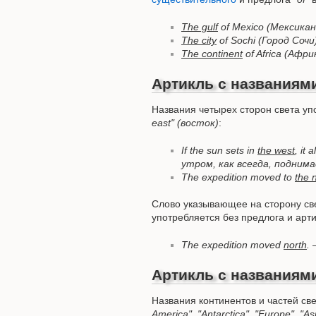
The gulf
of Mexico (Мексикан
The city
of Sochi (Город Сочи
The continent
of Africa (Афр
Артикль с названиями
Названия четырех сторон света у
east" (восток)
:
If the sun sets in
the west
, it
утром, как всегда, подним
The expedition moved to
the 
Слово указывающее на сторону све
употребляется без предлога и арти
The expedition moved
north
.
Артикль с названиями
Названия континентов и частей св
America", "Antarctica", "Europe", "As