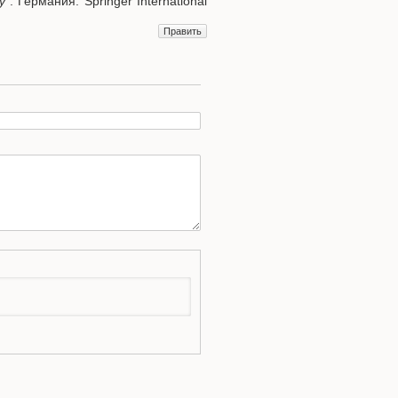
y"
. Германия: Springer International
Править