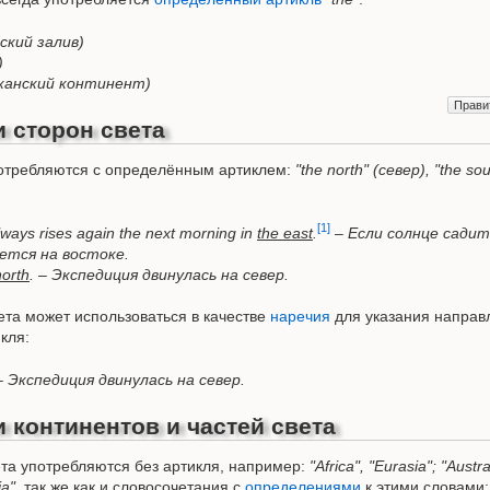
ский залив)
)
иканский континент)
Прави
 сторон света
потребляются с определённым артиклем:
"the north" (север), "the sou
[1]
 always rises again the next morning in
the east
.
–
Если солнце садит
ается на востоке.
north
. – Экспедиция двинулась на север.
та может использоваться в качестве
наречия
для указания направ
кля:
 – Экспедиция двинулась на север.
 континентов и частей света
ета употребляются без артикля, например:
"Africa", "Eurasia"; "Austr
ia"
, так же как и словосочетания с
определениями
к этими словами