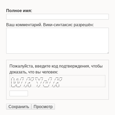
Полное имя:
Ваш комментарий. Вики-синтаксис разрешён:
Пожалуйста, введите код подтверждения, чтобы
доказать, что вы человек:
  _      __   __ __ __  __     __   __ __

 | | /| / /  / //_/ \ \/ / __ / /  / //_/

 | |/ |/ /  / ,<     \  / / // /  / ,<   

 |__/|__/  /_/|_|    /_/  \___/  /_/|_|