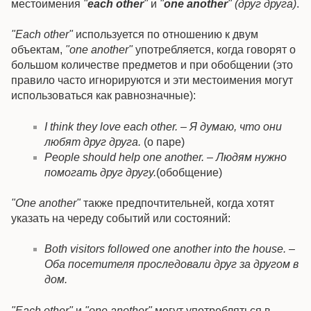
местоимения
"
each other
"
и
"
one another
" (друг друга)
.
"Each other"
используется по отношению к двум
объектам,
"one another"
употребляется, когда говорят о
большом количестве предметов и при обобщении (это
правило часто игнорируются и эти местоимения могут
использоваться как равнозначные):
I think they love each other. – Я думаю, что они
любят друг друга.
(о паре)
People should help one another. – Людям нужно
помогать друг другу.
(обобщение)
"One another"
также предпочтительней, когда хотят
указать на череду событий или состояний:
Both visitors followed one another into the house. –
Оба посетителя проследовали друг за другом в
дом.
"Each other"
и
"one another"
могут употребляться в