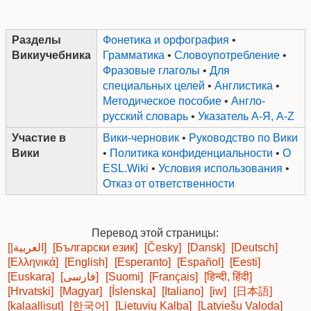
Разделы
Фонетика и орфография
•
Викиучебника
Грамматика
•
Словоупотребление
•
Фразовые глаголы
•
Для
специальных целей
•
Англистика
•
Методическое пособие
•
Англо-
русский словарь
•
Указатель А-Я, A-Z
Участие в
Вики-черновик
•
Руководство по Вики
Вики
•
Политика конфиденциальности
•
О
ESL.Wiki
•
Условия использования
•
Отказ от ответственности
Перевод этой страницы:
[|العربية]
[Български език]
[Česky]
[Dansk]
[Deutsch]
[Ελληνικά]
[English]
[Esperanto]
[Español]
[Eesti]
[Euskara]
[فارسی]
[Suomi]
[Français]
[हिन्दी, हिंदी]
[Hrvatski]
[Magyar]
[Íslenska]
[Italiano]
[iw]
[日本語]
[kalaallisut]
[한국어]
[Lietuvių Kalba]
[Latviešu Valoda]