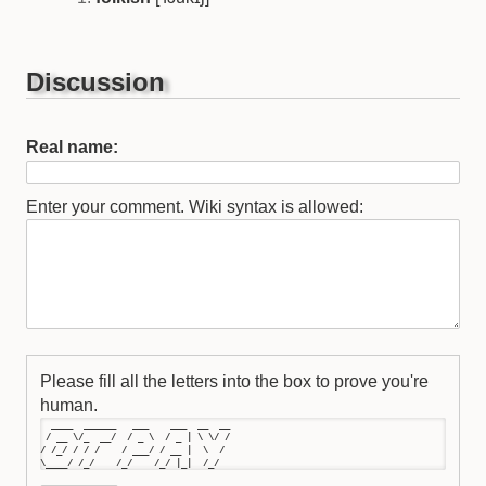
Discussion
Real name:
Enter your comment. Wiki syntax is allowed:
Please fill all the letters into the box to prove you're
human.
  ____  ______   ___    ___  __  __

 / __ \/_  __/  / _ \  / _ | \ \/ /

/ /_/ / / /    / ___/ / __ |  \  / 

\____/ /_/    /_/    /_/ |_|  /_/