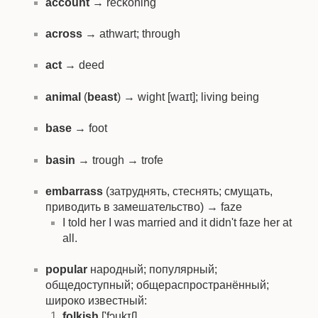
account
→ reckoning
across
→ athwart; through
act
→ deed
animal
(
beast
) → wight [waɪt]; living being
base
→ foot
basin
→ trough → trofe
embarrass
(затруднять, стеснять; смущать,
приводить в замешательство) → faze
I told her I was married and it didn't faze her at
all.
popular
народный; популярный;
общедоступный; общераспространённый;
широко известный:
folkish
['fɔukɪʃ]