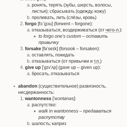
ронять, терять (зубы, шерсть, волосы,
листья); сбрасывать (одежду, кожу)
проливать, лить (слёзы, кровь)
forgo
[fɔ:'gɔu] (forwent – forgone):
отказываться, воздерживаться (от
чего-л.
):
to forgo one's custom – оставить
привычку
forsake
[fə'seɪk] (forsook – forsaken):
оставлять, покидать
отказываться (от привычки и
т.п.
)
give up
['gɪv'ʌp] (gave up – given up):
бросать, отказываться
abandon
(существительное) развязность,
несдержанность:
wantonness
['wɔntənəs]:
распутство:
walk in wantonness – предаваться
распутству
шалость; каприз