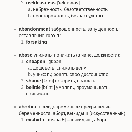
recklessness
['reklɪsnəs]:
небрежность, безответственность
неосторожность, безрассудство
abandonment
заброшенность, запущенность;
оставление
кого-л.
:
forsaking
abase
унижать; понижать (в чине, должности):
cheapen
['tʃi:pən]
дешеветь; снижать цену
унижать; ронять своё достоинство
shame
[ʃeɪm] позорить, срамить
belittle
[bɪ'lɪtl] умалять, преуменьшать,
принижать
abortion
преждевременное прекращение
беременности, аборт, выкидыш (искусственный):
misbirth
[mɪs'bə:θ] – выкидыш, аборт